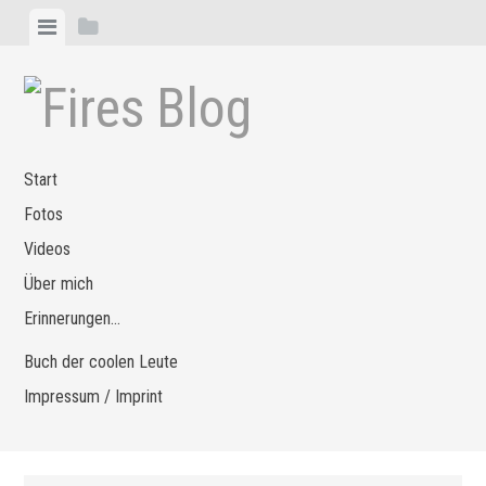
Zum
Menü
Seitenleiste
Inhalt
anzeigen
anzeigen
springen
Start
Fotos
Videos
Über mich
Erinnerungen…
Buch der coolen Leute
Impressum / Imprint