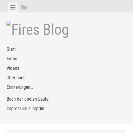
Zum
Menü
Seitenleiste
Inhalt
anzeigen
anzeigen
springen
Start
Fotos
Videos
Über mich
Erinnerungen…
Buch der coolen Leute
Impressum / Imprint