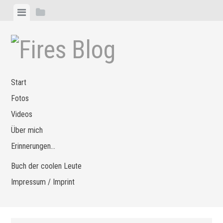
Zum
Menü
Seitenleiste
Inhalt
anzeigen
anzeigen
springen
Start
Fotos
Videos
Über mich
Erinnerungen…
Buch der coolen Leute
Impressum / Imprint