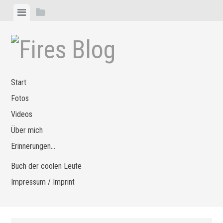
Zum
Menü
Seitenleiste
Inhalt
anzeigen
anzeigen
springen
Start
Fotos
Videos
Über mich
Erinnerungen…
Buch der coolen Leute
Impressum / Imprint