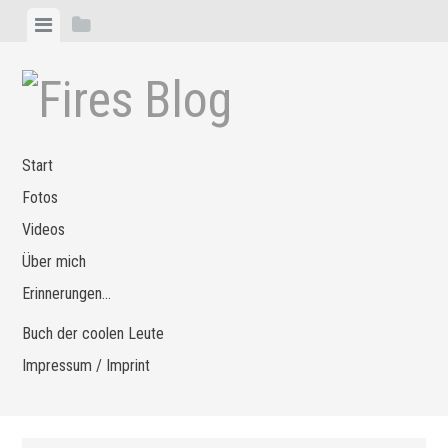
Zum
Menü
Seitenleiste
Inhalt
anzeigen
anzeigen
springen
Start
Fotos
Videos
Über mich
Erinnerungen…
Buch der coolen Leute
Impressum / Imprint