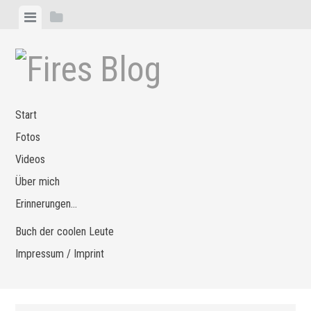
Zum
Menü
Seitenleiste
Inhalt
anzeigen
anzeigen
springen
Start
Fotos
Videos
Über mich
Erinnerungen…
Buch der coolen Leute
Impressum / Imprint