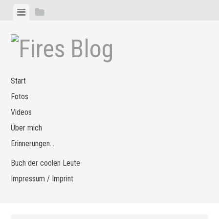
Zum
Menü
Seitenleiste
Inhalt
anzeigen
anzeigen
springen
Start
Fotos
Videos
Über mich
Erinnerungen…
Buch der coolen Leute
Impressum / Imprint