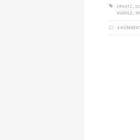
ERSATZ
,
G
HUDDLE
,
W
4 KOMMEN