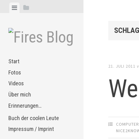
Zum
Menü
Seitenleiste
Inhalt
anzeigen
anzeigen
springen
SCHLAG
Start
21. JULI 2011
v
Fotos
We
Videos
Über mich
Erinnerungen…
Buch der coolen Leute
COMPUTE
Impressum / Imprint
NICE2KNO