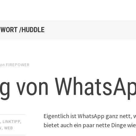
WORT /HUDDLE
on
FIREPOWER
g von WhatsA
Eigentlich ist WhatsApp ganz nett,
R
,
LINKTIPP
,
bietet auch ein paar nette Dinge wi
W
,
WEB