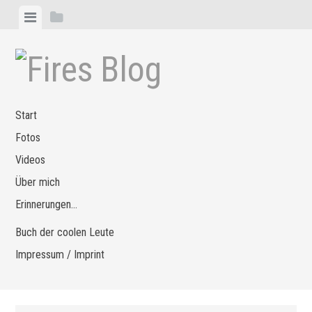
Zum
Menü
Seitenleiste
Inhalt
anzeigen
anzeigen
springen
Start
Fotos
Videos
Über mich
Erinnerungen…
Buch der coolen Leute
Impressum / Imprint