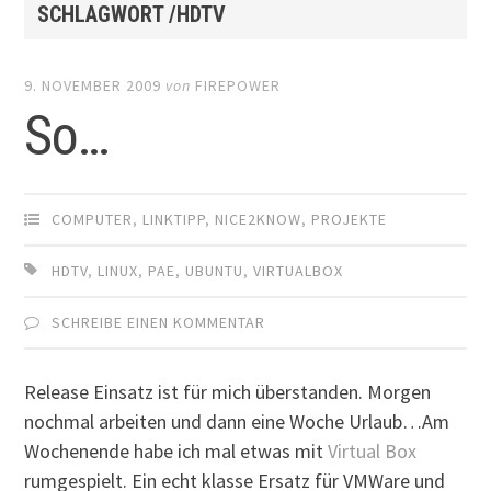
SCHLAGWORT /HDTV
9. NOVEMBER 2009
von
FIREPOWER
So…
COMPUTER
,
LINKTIPP
,
NICE2KNOW
,
PROJEKTE
HDTV
,
LINUX
,
PAE
,
UBUNTU
,
VIRTUALBOX
SCHREIBE EINEN KOMMENTAR
Release Einsatz ist für mich überstanden. Morgen
nochmal arbeiten und dann eine Woche Urlaub…Am
Wochenende habe ich mal etwas mit
Virtual Box
rumgespielt. Ein echt klasse Ersatz für VMWare und