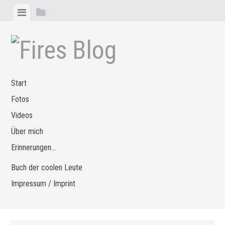
Zum
Menü
Seitenleiste
Inhalt
anzeigen
anzeigen
springen
Start
Fotos
Videos
Über mich
Erinnerungen…
Buch der coolen Leute
Impressum / Imprint