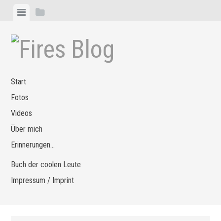
Zum
Menü
Seitenleiste
Inhalt
anzeigen
anzeigen
springen
Start
Fotos
Videos
Über mich
Erinnerungen…
Buch der coolen Leute
Impressum / Imprint