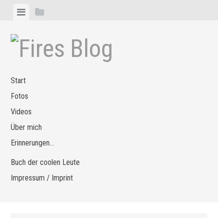
Zum
Menü
Seitenleiste
Inhalt
anzeigen
anzeigen
springen
Start
Fotos
Videos
Über mich
Erinnerungen…
Buch der coolen Leute
Impressum / Imprint