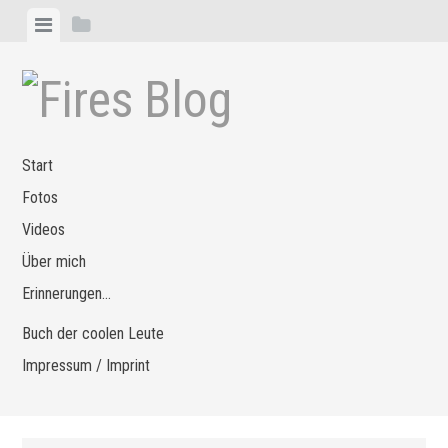
Zum
Menü
Seitenleiste
Inhalt
anzeigen
anzeigen
springen
Start
Fotos
Videos
Über mich
Erinnerungen…
Buch der coolen Leute
Impressum / Imprint