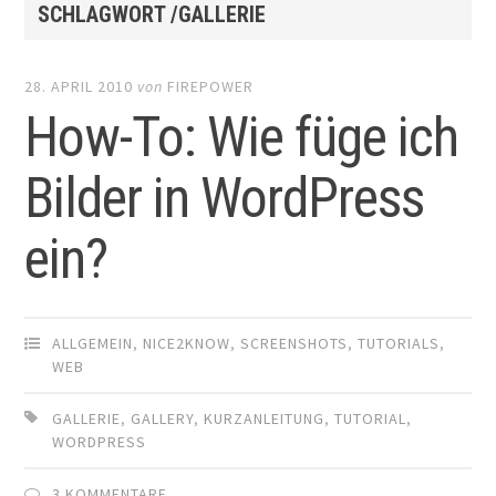
SCHLAGWORT /GALLERIE
28. APRIL 2010
von
FIREPOWER
How-To: Wie füge ich
Bilder in WordPress
ein?
ALLGEMEIN
,
NICE2KNOW
,
SCREENSHOTS
,
TUTORIALS
,
WEB
GALLERIE
,
GALLERY
,
KURZANLEITUNG
,
TUTORIAL
,
WORDPRESS
3 KOMMENTARE