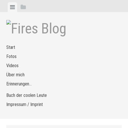
Zum
Menü
Seitenleiste
Inhalt
anzeigen
anzeigen
springen
Start
Fotos
Videos
Über mich
Erinnerungen…
Buch der coolen Leute
Impressum / Imprint