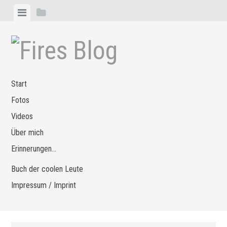
Zum
Menü
Seitenleiste
Inhalt
anzeigen
anzeigen
springen
Start
Fotos
Videos
Über mich
Erinnerungen…
Buch der coolen Leute
Impressum / Imprint