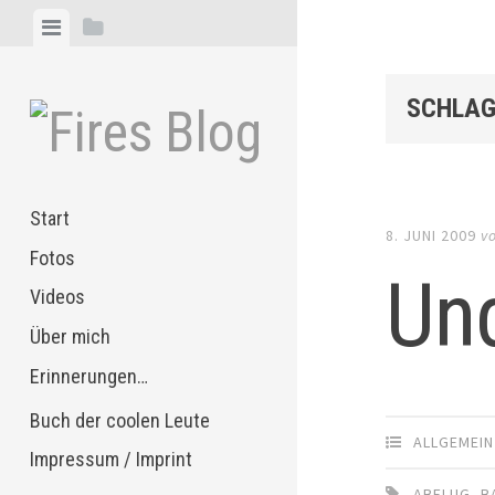
Zum
Menü
Seitenleiste
Inhalt
anzeigen
anzeigen
springen
SCHLAG
Start
8. JUNI 2009
v
Fotos
Und
Videos
Über mich
Erinnerungen…
Buch der coolen Leute
ALLGEMEIN
Impressum / Imprint
ABFLUG
,
B