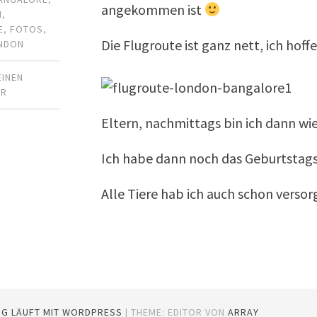
angekommen ist
N
,
E
,
FOTOS
,
Die Flugroute ist ganz nett, ich hoff
NDON
EINEN
AR
Eltern, nachmittags bin ich dann wi
Ich habe dann noch das Geburtstag
Alle Tiere hab ich auch schon versor
OG LÄUFT MIT WORDPRESS
|
THEME: EDITOR VON
ARRAY