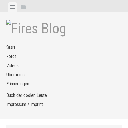
Zum
Menü
Seitenleiste
Inhalt
anzeigen
anzeigen
springen
Start
Fotos
Videos
Über mich
Erinnerungen…
Buch der coolen Leute
Impressum / Imprint