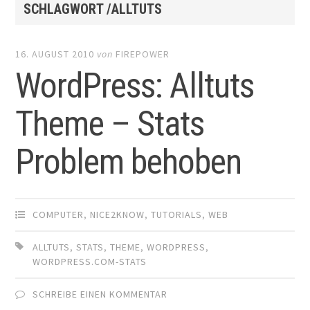
SCHLAGWORT /ALLTUTS
16. AUGUST 2010
von
FIREPOWER
WordPress: Alltuts
Theme – Stats
Problem behoben
COMPUTER
,
NICE2KNOW
,
TUTORIALS
,
WEB
ALLTUTS
,
STATS
,
THEME
,
WORDPRESS
,
WORDPRESS.COM-STATS
SCHREIBE EINEN KOMMENTAR