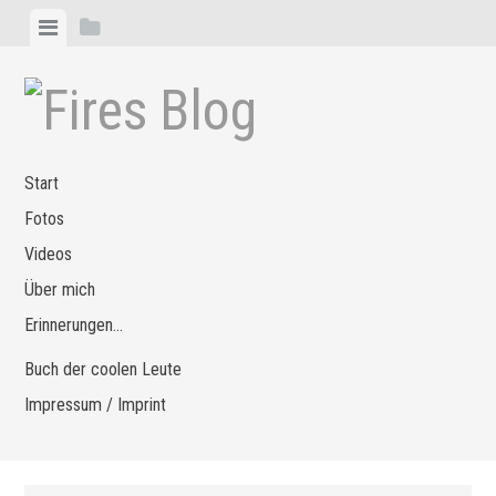
Zum
Menü
Seitenleiste
Inhalt
anzeigen
anzeigen
springen
Start
Fotos
Videos
Über mich
Erinnerungen…
Buch der coolen Leute
Impressum / Imprint