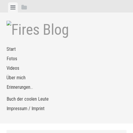
Zum
Menü
Seitenleiste
Inhalt
anzeigen
anzeigen
springen
Start
Fotos
Videos
Über mich
Erinnerungen…
Buch der coolen Leute
Impressum / Imprint