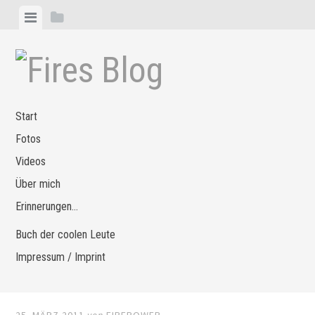
Zum
Menü
Seitenleiste
Inhalt
anzeigen
anzeigen
springen
Start
Fotos
Videos
Über mich
Erinnerungen…
Buch der coolen Leute
Impressum / Imprint
25. MÄRZ 2011
von
FIREPOWER