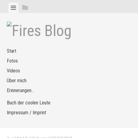
Zum
Menü
Seitenleiste
Inhalt
anzeigen
anzeigen
springen
Start
Fotos
Videos
Über mich
Erinnerungen…
Buch der coolen Leute
Impressum / Imprint
2. JANUAR 2010
von
FIREPOWER