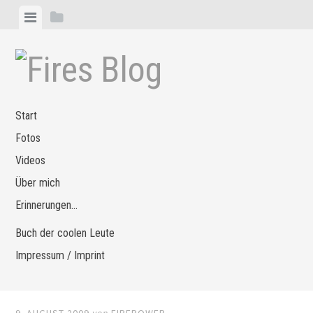
Zum
Menü
Seitenleiste
Inhalt
anzeigen
anzeigen
springen
Start
Fotos
Videos
Über mich
Erinnerungen…
Buch der coolen Leute
Impressum / Imprint
9. AUGUST 2009
von
FIREPOWER