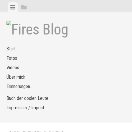
Zum
Menü
Seitenleiste
Inhalt
anzeigen
anzeigen
springen
Start
Fotos
Videos
Über mich
Erinnerungen…
Buch der coolen Leute
Impressum / Imprint
22. MAI 2009
von
FIREPOWER