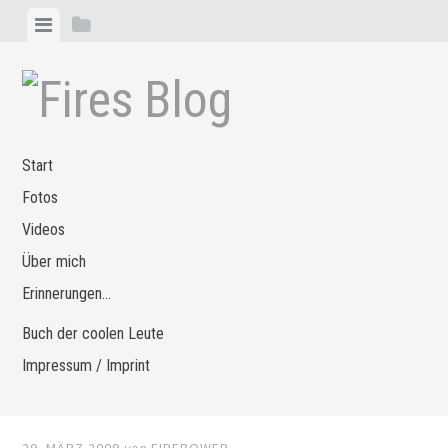
Zum
Menü
Seitenleiste
Inhalt
anzeigen
anzeigen
springen
Start
Fotos
Videos
Über mich
Erinnerungen…
Buch der coolen Leute
Impressum / Imprint
29. MÄRZ 2009
von
FIREPOWER