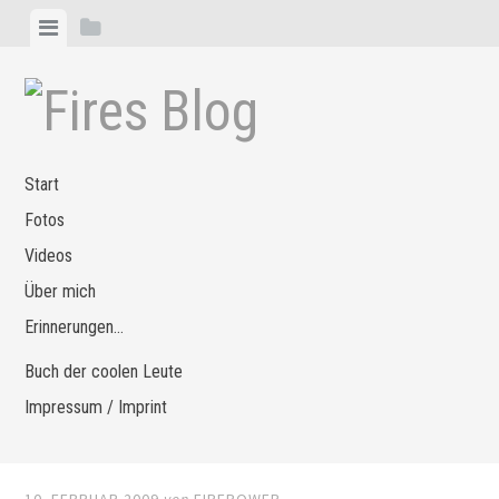
Zum
Menü
Seitenleiste
Inhalt
anzeigen
anzeigen
springen
Start
Fotos
Videos
Über mich
Erinnerungen…
Buch der coolen Leute
Impressum / Imprint
10. FEBRUAR 2009
von
FIREPOWER