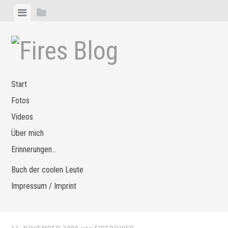
Zum
Menü
Seitenleiste
Inhalt
anzeigen
anzeigen
springen
Start
Fotos
Videos
Über mich
Erinnerungen…
Buch der coolen Leute
Impressum / Imprint
11. NOVEMBER 2008
von
FIREPOWER