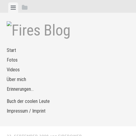
Zum
Menü
Seitenleiste
Inhalt
anzeigen
anzeigen
springen
Start
Fotos
Videos
Über mich
Erinnerungen…
Buch der coolen Leute
Impressum / Imprint
23. SEPTEMBER 2008
von
FIREPOWER