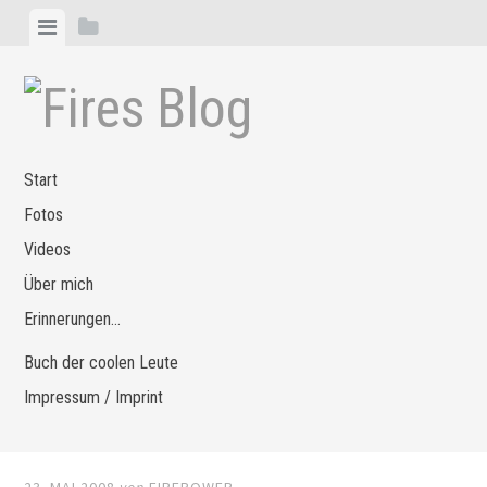
Zum
Menü
Seitenleiste
Inhalt
anzeigen
anzeigen
springen
Start
Fotos
Videos
Über mich
Erinnerungen…
Buch der coolen Leute
Impressum / Imprint
23. MAI 2008
von
FIREPOWER