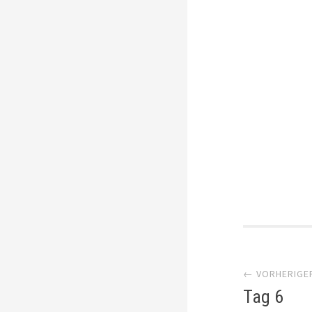
Artik
← VORHERIGE
Navi
Tag 6