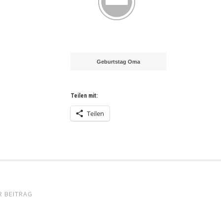
Geburtstag Oma
Teilen mit:
Teilen
el-
R BEITRAG
gation