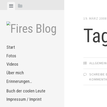
Zum
Menü
Seitenleiste
Inhalt
anzeigen
anzeigen
springen
19. MÄRZ 2008
Ta
Start
Fotos
ALLGEMEIN
Videos
Über mich
SCHREIBE 
KOMMENT
Erinnerungen…
Buch der coolen Leute
Impressum / Imprint