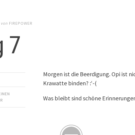
von
FIREPOWER
g 7
Morgen ist die Beerdigung. Opi ist n
Krawatte binden? :‘-(
EINEN
Was bleibt sind schöne Erinnerunge
AR