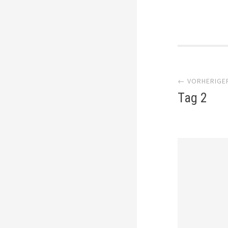
Artik
← VORHERIGE
Navi
Tag 2