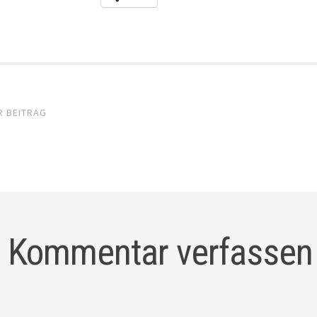
el-
R BEITRAG
gation
Kommentar verfassen