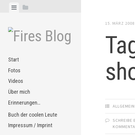
Zum
Menü
Seitenleiste
Inhalt
anzeigen
anzeigen
springen
15. MÄRZ 2008
Tag
Start
sh
Fotos
Videos
Über mich
Erinnerungen…
ALLGEMEIN
Buch der coolen Leute
SCHREIBE 
Impressum / Imprint
KOMMENT