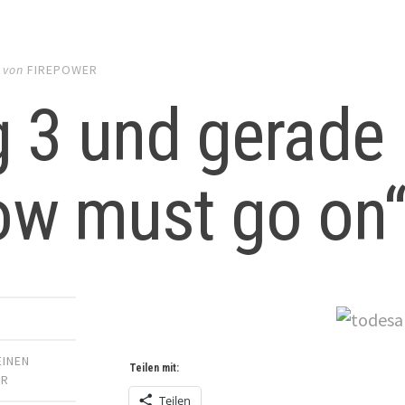
von
FIREPOWER
 3 und gerade 
ow must go on“
EINEN
Teilen mit:
AR
Teilen