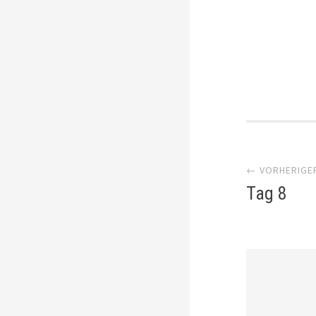
Artik
← VORHERIGE
Navi
Tag 8