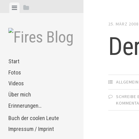
Zum
Menü
Seitenleiste
Inhalt
anzeigen
anzeigen
springen
25. MÄRZ 2008
Der
Start
Fotos
ALLGEMEIN
Videos
Über mich
SCHREIBE 
KOMMENT
Erinnerungen…
Buch der coolen Leute
Impressum / Imprint