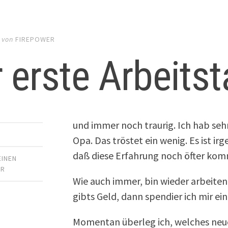
von
FIREPOWER
 erste Arbeits
und immer noch traurig. Ich hab seh
Opa. Das tröstet ein wenig. Es ist i
daß diese Erfahrung noch öfter ko
EINEN
AR
Wie auch immer, bin wieder arbeite
gibts Geld, dann spendier ich mir e
Momentan überleg ich, welches ne