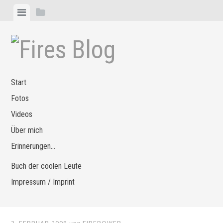
Zum
Menü
Seitenleiste
Inhalt
anzeigen
anzeigen
springen
Start
Fotos
Videos
Über mich
Erinnerungen…
Buch der coolen Leute
Impressum / Imprint
3. FEBRUAR 2008
von
FIREPOWER