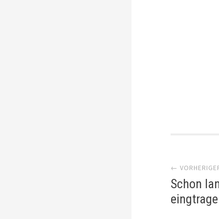
Artik
← VORHERIGE
Navi
Schon lan
eingtrage