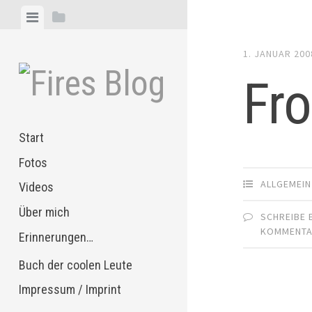
Zum
Menü
Seitenleiste
Inhalt
anzeigen
anzeigen
springen
1. JANUAR 200
Fr
Start
Fotos
ALLGEMEIN
Videos
Über mich
SCHREIBE 
KOMMENT
Erinnerungen…
Buch der coolen Leute
Impressum / Imprint