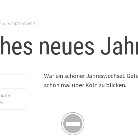
8
von
FIREPOWER
ohes neues Jah
War ein schöner Jahreswechsel. Gefe
schön mal über Köln zu blicken.
EINEN
AR