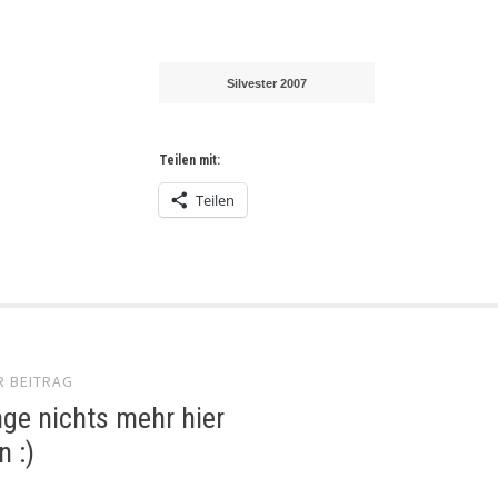
Silvester 2007
Teilen mit:
Teilen
el-
R BEITRAG
gation
ge nichts mehr hier
n :)