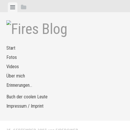
Zum
Menü
Seitenleiste
Inhalt
anzeigen
anzeigen
springen
Start
Fotos
Videos
Über mich
Erinnerungen…
Buch der coolen Leute
Impressum / Imprint
25. SEPTEMBER 2007
von
FIREPOWER