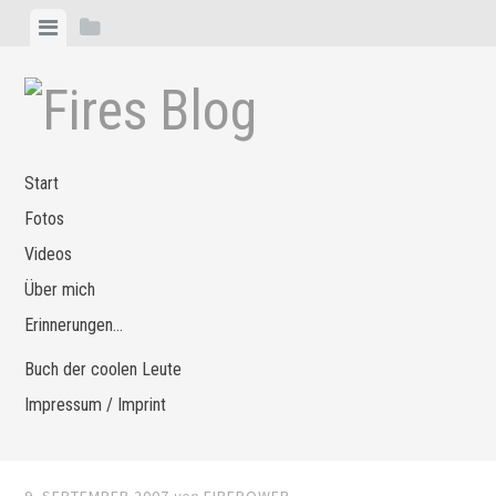
Zum
Menü
Seitenleiste
Inhalt
anzeigen
anzeigen
springen
Start
Fotos
Videos
Über mich
Erinnerungen…
Buch der coolen Leute
Impressum / Imprint
9. SEPTEMBER 2007
von
FIREPOWER