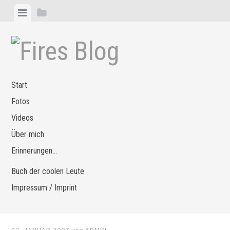
Zum
Menü
Seitenleiste
Inhalt
anzeigen
anzeigen
springen
Start
Fotos
Videos
Über mich
Erinnerungen…
Buch der coolen Leute
Impressum / Imprint
22. JANUAR 2007
von
ADMIN