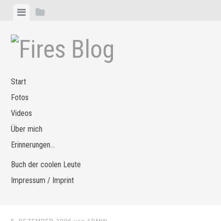
Zum
Menü
Seitenleiste
Inhalt
anzeigen
anzeigen
springen
Start
Fotos
Videos
Über mich
Erinnerungen…
Buch der coolen Leute
Impressum / Imprint
5. DEZEMBER 2006
von
ADMIN