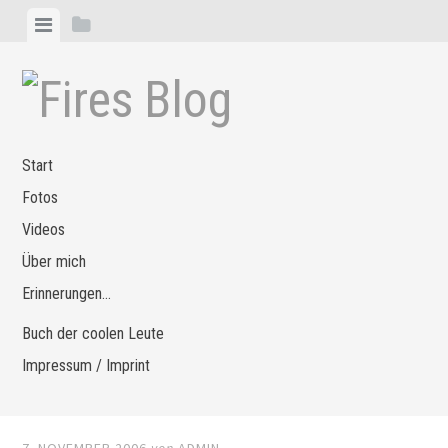
Zum
Menü
Seitenleiste
Inhalt
anzeigen
anzeigen
springen
Start
Fotos
Videos
Über mich
Erinnerungen…
Buch der coolen Leute
Impressum / Imprint
7. NOVEMBER 2006
von
ADMIN