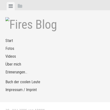
Zum
Menü
Seitenleiste
Inhalt
anzeigen
anzeigen
springen
Start
Fotos
Videos
Über mich
Erinnerungen…
Buch der coolen Leute
Impressum / Imprint
29. JULI 2006
von
ADMIN